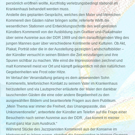
persönlich eröffnen wollte, kurzfristig verletzungsbedingt stationär im
Krankenhaus behandelt werden muss.
Anstelle des geplanten Gesprächs, welches den Maler und Menschen
Kommerell den Gästen näher bringen sollte, referierte Wirth die
wesentlichen Stationen und Entwicklungsschritte des weit gereisten
Künstlers Kommerell von der Ausbildung zum Grafiker und Plakatmaler
über seine Ausreise aus der DDR 1989 und dem darauffolgenden Weg des
jungen Mannes quer über verschiedene Kontinente und Kulturen. Ob Akt,
Plakat, Porträt oder die in der Ausstellung gezeigten Landschaftsbilder –
der Künstler versucht in seinen Bildern die Zeit einzufangen und ihre
Spuren sichtbar zu machen. Wie einst die Impressionisten zeichnet und
malt Kommerell meist vor Ort und kämpft gelegentlich mit den natürlichen
Gegebenheiten wie Frost oder Hitze.
Im Verlauf der Veranstaltung gelang es dem anwesenden Sohn
Kommerells, telefonischen Kontakt zu seinem Vater im Krankenhaus
herzustellen und via Lautsprecher erläuterte der Maler den dankbar
lauschenden Gästen die eine oder andere Begebenheit zu den
ausgewählten Bildern und beantwortete Fragen aus dem Publikum.
„Mein Thema war immer die Freiheit, das Unangepasste, das
Unkonventionelle“, antwortete der Künstler am Telefon auf die Frage einer
Besucherin nach seiner Ausreise aus der DDR, „das kommt in meiner
Kunst ganz klar zum Ausdruck.“
Während Stücke des Jazzpianisten Kommerell aus der Konserve im