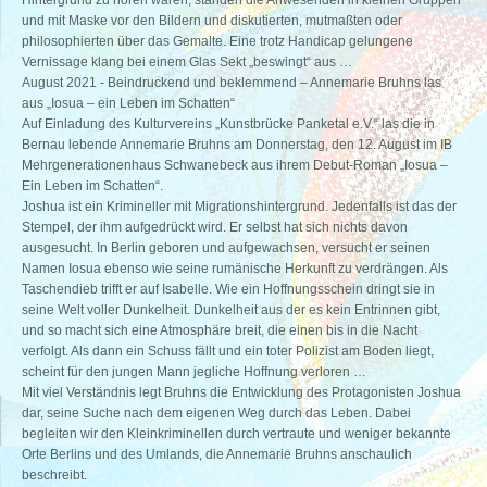
Hintergrund zu hören waren, standen die Anwesenden in kleinen Gruppen
und mit Maske vor den Bildern und diskutierten, mutmaßten oder
philosophierten über das Gemalte. Eine trotz Handicap gelungene
Vernissage klang bei einem Glas Sekt „beswingt“ aus …
August 2021 - Beindruckend und beklemmend – Annemarie Bruhns las
aus „Iosua – ein Leben im Schatten“
Auf Einladung des Kulturvereins „Kunstbrücke Panketal e.V.“ las die in
Bernau lebende Annemarie Bruhns am Donnerstag, den 12. August im IB
Mehrgenerationenhaus Schwanebeck aus ihrem Debut-Roman „Iosua –
Ein Leben im Schatten“.
Joshua ist ein Krimineller mit Migrationshintergrund. Jedenfalls ist das der
Stempel, der ihm aufgedrückt wird. Er selbst hat sich nichts davon
ausgesucht. In Berlin geboren und aufgewachsen, versucht er seinen
Namen Iosua ebenso wie seine rumänische Herkunft zu verdrängen. Als
Taschendieb trifft er auf Isabelle. Wie ein Hoffnungsschein dringt sie in
seine Welt voller Dunkelheit. Dunkelheit aus der es kein Entrinnen gibt,
und so macht sich eine Atmosphäre breit, die einen bis in die Nacht
verfolgt. Als dann ein Schuss fällt und ein toter Polizist am Boden liegt,
scheint für den jungen Mann jegliche Hoffnung verloren …
Mit viel Verständnis legt Bruhns die Entwicklung des Protagonisten Joshua
dar, seine Suche nach dem eigenen Weg durch das Leben. Dabei
begleiten wir den Kleinkriminellen durch vertraute und weniger bekannte
Orte Berlins und des Umlands, die Annemarie Bruhns anschaulich
beschreibt.