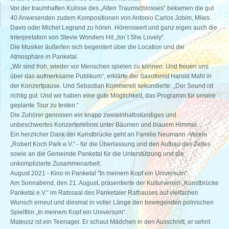
Vor der traumhaften Kulisse des „Alten Traumschlosses“ bekamen die gut
40 Anwesenden zudem Kompositionen von Antonio Carlos Jobim, Miles
Davis oder Michel Legrand zu hören. Hörenswert und ganz eigen auch die
Interpretation von Stevie Wonders Hit „Isn´t She Lovely“.
Die Musiker äußerten sich begeistert über die Location und die
Atmosphäre in Panketal.
„Wir sind froh, wieder vor Menschen spielen zu können. Und freuen uns
über das aufmerksame Publikum“, erklärte der Saxofonist Harold Mahl in
der Konzertpause. Und Sebastian Kommerell sekundierte: „Der Sound ist
richtig gut. Und wir haben eine gute Möglichkeit, das Programm für unsere
geplante Tour zu testen.“
Die Zuhörer genossen ein knapp zweieinhalbstündiges und
unbeschwertes Konzerterlebnis unter Bäumen und blauem Himmel.
Ein herzlicher Dank der Kunstbrücke geht an Familie Neumann -Verein
„Robert Koch Park e.V.“ - für die Überlassung und den Aufbau des Zeltes
sowie an die Gemeinde Panketal für die Unterstützung und die
unkomplizierte Zusammenarbeit.
August 2021 - Kino in Panketal "In meinem Kopf ein Universum"
Am Sonnabend, den 21. August, präsentierte der Kulturverein „Kunstbrücke
Panketal e.V.“ im Ratssaal des Panketaler Rathauses auf vielfachen
Wunsch erneut und diesmal in voller Länge den bewegenden polnischen
Spielfilm „In meinem Kopf ein Universum“.
Mateusz ist ein Teenager. Er schaut Mädchen in den Ausschnitt, er sehnt