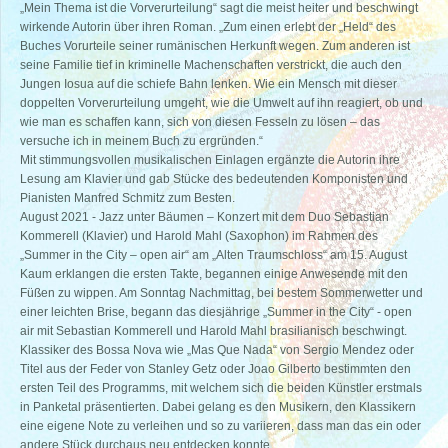
„Mein Thema ist die Vorverurteilung“ sagt die meist heiter und beschwingt
wirkende Autorin über ihren Roman. „Zum einen erlebt der „Held“ des
Buches Vorurteile seiner rumänischen Herkunft wegen. Zum anderen ist
seine Familie tief in kriminelle Machenschaften verstrickt, die auch den
Jungen Iosua auf die schiefe Bahn lenken. Wie ein Mensch mit dieser
doppelten Vorverurteilung umgeht, wie die Umwelt auf ihn reagiert, ob und
wie man es schaffen kann, sich von diesen Fesseln zu lösen – das
versuche ich in meinem Buch zu ergründen.“
Mit stimmungsvollen musikalischen Einlagen ergänzte die Autorin ihre
Lesung am Klavier und gab Stücke des bedeutenden Komponisten und
Pianisten Manfred Schmitz zum Besten.
August 2021 - Jazz unter Bäumen – Konzert mit dem Duo Sebastian
Kommerell (Klavier) und Harold Mahl (Saxophon) im Rahmen des
„Summer in the City – open air“ am „Alten Traumschloss“ am 15. August
Kaum erklangen die ersten Takte, begannen einige Anwesende mit den
Füßen zu wippen. Am Sonntag Nachmittag, bei bestem Sommerwetter und
einer leichten Brise, begann das diesjährige „Summer in the City“ - open
air mit Sebastian Kommerell und Harold Mahl brasilianisch beschwingt.
Klassiker des Bossa Nova wie „Mas Que Nada“ von Sergio Mendez oder
Titel aus der Feder von Stanley Getz oder Joao Gilberto bestimmten den
ersten Teil des Programms, mit welchem sich die beiden Künstler erstmals
in Panketal präsentierten. Dabei gelang es den Musikern, den Klassikern
eine eigene Note zu verleihen und so zu variieren, dass man das ein oder
andere Stück durchaus neu entdecken konnte.