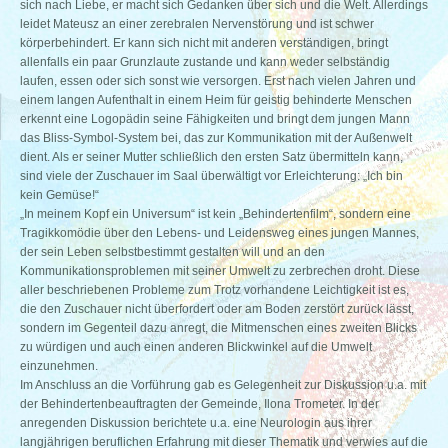
sich nach Liebe, er macht sich Gedanken über sich und die Welt. Allerdings
leidet Mateusz an einer zerebralen Nervenstörung und ist schwer
körperbehindert. Er kann sich nicht mit anderen verständigen, bringt
allenfalls ein paar Grunzlaute zustande und kann weder selbständig
laufen, essen oder sich sonst wie versorgen. Erst nach vielen Jahren und
einem langen Aufenthalt in einem Heim für geistig behinderte Menschen
erkennt eine Logopädin seine Fähigkeiten und bringt dem jungen Mann
das Bliss-Symbol-System bei, das zur Kommunikation mit der Außenwelt
dient. Als er seiner Mutter schließlich den ersten Satz übermitteln kann,
sind viele der Zuschauer im Saal überwältigt vor Erleichterung: „Ich bin
kein Gemüse!“
„In meinem Kopf ein Universum“ ist kein „Behindertenfilm“, sondern eine
Tragikkomödie über den Lebens- und Leidensweg eines jungen Mannes,
der sein Leben selbstbestimmt gestalten will und an den
Kommunikationsproblemen mit seiner Umwelt zu zerbrechen droht. Diese
aller beschriebenen Probleme zum Trotz vorhandene Leichtigkeit ist es,
die den Zuschauer nicht überfordert oder am Boden zerstört zurück lässt,
sondern im Gegenteil dazu anregt, die Mitmenschen eines zweiten Blicks
zu würdigen und auch einen anderen Blickwinkel auf die Umwelt
einzunehmen.
Im Anschluss an die Vorführung gab es Gelegenheit zur Diskussion u.a. mit
der Behindertenbeauftragten der Gemeinde, Ilona Trometer. In der
anregenden Diskussion berichtete u.a. eine Neurologin aus ihrer
langjährigen beruflichen Erfahrung mit dieser Thematik und verwies auf die